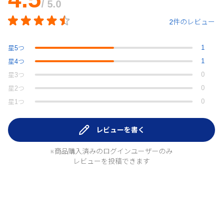
/ 5.0
2件のレビュー
1
星
5
つ
1
星
4
つ
0
星
3
つ
0
星
2
つ
0
星
1
つ
レビューを書く
※商品購入済みのログインユーザーのみ
レビューを投稿できます