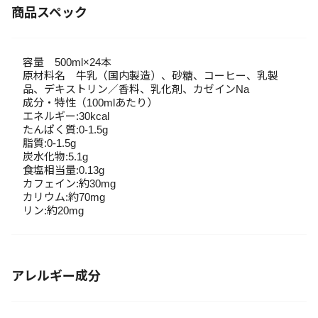
商品スペック
容量 500ml×24本
原材料名 牛乳（国内製造）、砂糖、コーヒー、乳製
品、デキストリン／香料、乳化剤、カゼインNa
成分・特性（100mlあたり）
エネルギー:30kcal
たんぱく質:0-1.5g
脂質:0-1.5g
炭水化物:5.1g
食塩相当量:0.13g
カフェイン:約30mg
カリウム:約70mg
リン:約20mg
アレルギー成分