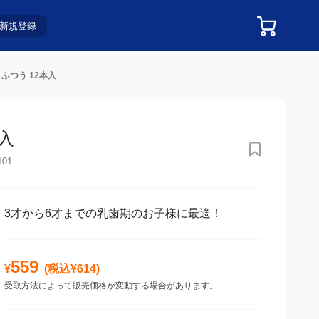
新規登録
ふつう 12本入
入
101
3才から6才までの乳歯期のお子様に最適！
559
¥
(税込¥
614
)
受取方法によって販売価格が変動する場合があります。