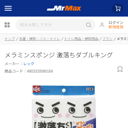
ログイン
新規登録
瓶詰
トップ
洗濯・掃除・バス・トイレ
トイレ用品・掃除用品
ブラシ
メラミ
メラミンスポンジ 激落ちダブルキング
メーカー：
レック
商品コード：
4903320580169