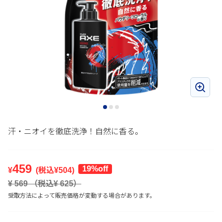
汗・ニオイを徹底洗浄！自然に香る。
459
19%off
¥
(税込¥
504
)
¥
569
（税込¥
625
）
受取方法によって販売価格が変動する場合があります。