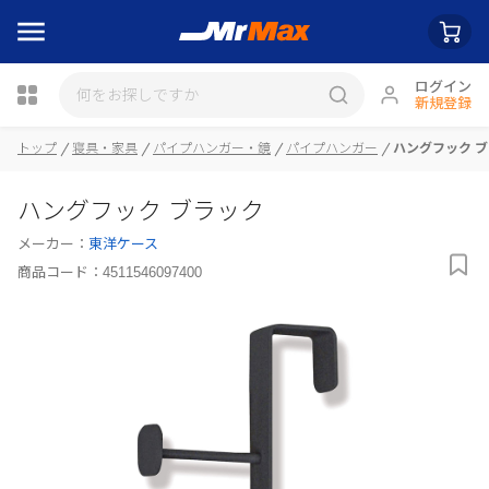
ログイン
新規登録
瓶詰
トップ
寝具・家具
パイプハンガー・鏡
パイプハンガー
ハングフック 
ハングフック ブラック
メーカー：
東洋ケース
商品コード：
4511546097400