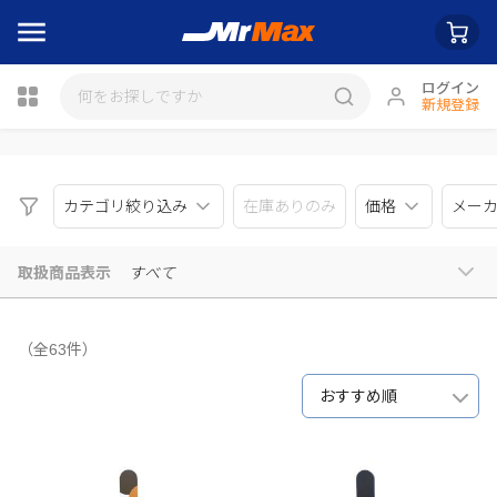
ログイン
新規登録
瓶詰
カテゴリ絞り込み
在庫ありのみ
価格
メー
取扱商品表示
すべて
（全63件）
おすすめ順