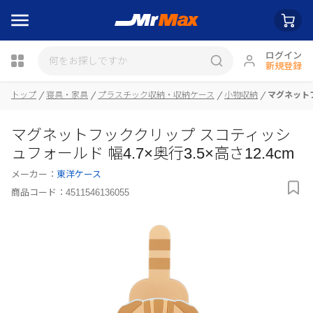
ログイン
新規登録
トップ
寝具・家具
プラスチック収納・収納ケース
小物収納
マグネットフ
瓶詰
マグネットフッククリップ スコティッシ
ュフォールド 幅4.7×奥行3.5×高さ12.4cm
メーカー：
東洋ケース
商品コード：
4511546136055