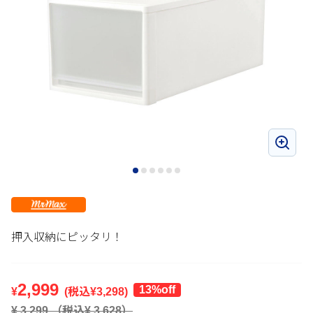
押入収納にピッタリ！
2,999
13%off
¥
(税込¥
3,298
)
¥
3,299
（税込¥
3,628
）