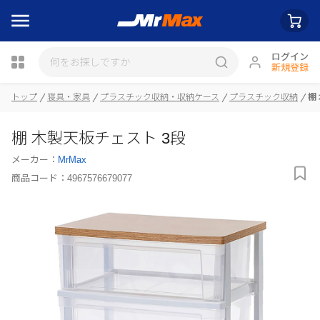
ログイン
新規登録
瓶詰
トップ
寝具・家具
プラスチック収納・収納ケース
プラスチック収納
棚
棚 木製天板チェスト 3段
メーカー：
MrMax
商品コード：
4967576679077