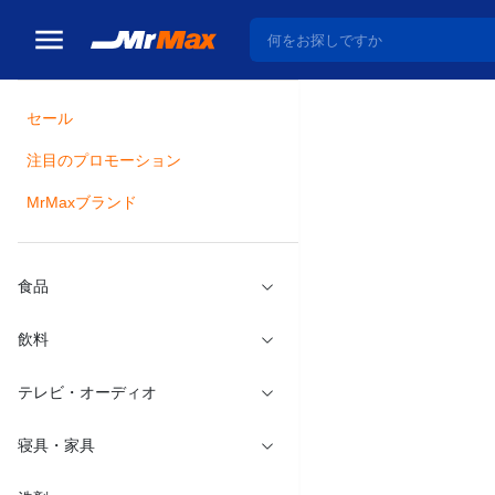
セール
トップ
寝具・家具
注目のプロモーション
瓶詰
MrMaxブランド
マグネット
メーカー：
東洋
食品
飲料
テレビ・オーディオ
寝具・家具