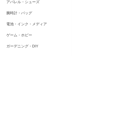
アパレル・シューズ
マグネット
腕時計・バッグ
電池・インク・メディア
ゲーム・ホビー
商品スペ
ガーデニング・DIY
本体サイズ：幅
メーカー
東洋ケー