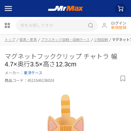
ログイン
新規登録
トップ
寝具・家具
プラスチック収納・収納ケース
小物収納
マグネットフ
瓶詰
マグネットフッククリップ チャトラ 幅
4.7×奥行3.5×高さ12.3cm
メーカー：
東洋ケース
商品コード：
4511546136024