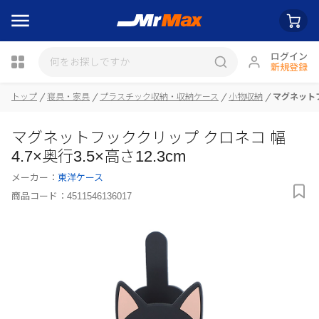
ログイン
新規登録
トップ
寝具・家具
プラスチック収納・収納ケース
小物収納
マグネットフ
瓶詰
マグネットフッククリップ クロネコ 幅
4.7×奥行3.5×高さ12.3cm
メーカー：
東洋ケース
商品コード：
4511546136017