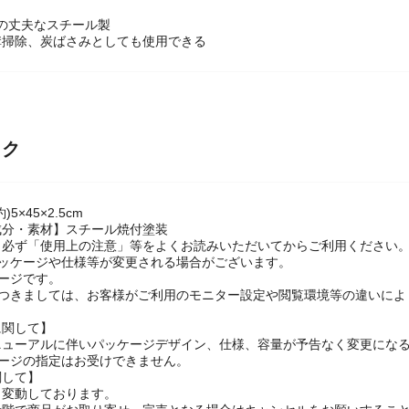
mの丈夫なスチール製
溝掃除、炭ばさみとしても使用できる
ック
5×45×2.5cm
成分・素材】スチール焼付塗装
】必ず「使用上の注意」等をよくお読みいただいてからご利用ください
パッケージや仕様等が変更される場合がございます。
ージです。
につきましては、お客様がご利用のモニター設定や閲覧環境等の違いによ
に関して】
ニューアルに伴いパッケージデザイン、仕様、容量が予告なく変更になる
ケージの指定はお受けできません。
関して】