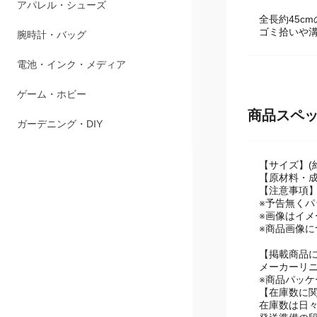
ペット用品
全長約45c
ゴミ拾いや
アパレル・シューズ
腕時計・バッグ
電池・インク・メディア
商品スペ
ゲーム・ホビー
ガーデニング・DIY
【サイズ】(約)
【原材料・
【注意事項
※予告無く
※画像はイメ
※商品画像
【掲載商品
メーカーリ
※商品パッ
【在庫数に