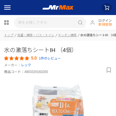
ログイン
新規登録
トップ
洗濯・掃除・バス・トイレ
キッチン掃除
水の激落ちシートIH （4
瓶詰
水の激落ちシートIH （4個）
5.0
1件のレビュー
メーカー：
レック
商品コード：
4903320160200