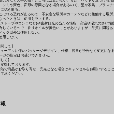
用上の注意】
知症の方などの手の届くところには置かない。また、ペットが近づける場
と、シミや変色、変形の原因となる場合があるので、壁や家具、プラスチ
ぐに拭き取る。
がこぼれる恐れがあるので、不安定な場所やカーテンなどに接触する場所
くなったときは、使用を中止する。
(ストーブやコンロなど)や直射日光の当たる場所、高温や湿気の多い場
配合しているので、香りオイルが黄色いことがありますが、品質に問題あ
ィック以外は使用しない。
使用しない。
に関して】
ニューアルに伴いパッケージデザイン、仕様、容量が予告なく変更になる
ケージの指定はお受けできません。
関して】
々変動しております。
段階で商品がお取り寄せ、完売となる場合はキャンセルをお願いするこ
ご了承ください。
情報