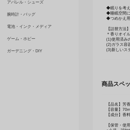
ペット用品
◆眠りを考えた
◆睡眠空間
アパレル・シューズ
◆つめかえ
腕時計・バッグ
【詰替方法
＊香りオイ
(1)使用済
電池・インク・メディア
(2)ガラス
(3)新しい
ゲーム・ホビー
ガーデニング・DIY
商品スペ
【品名】芳香
【容量】70m
【成分】香