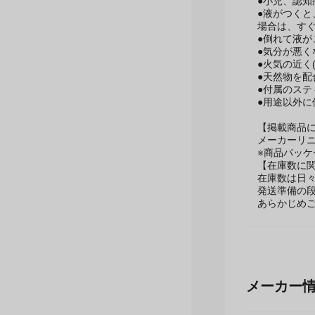
【保管・使
●小児、認
●液がつく
場合は、す
●倒れて液
●気分が悪
●火気の近く
●天然物を
●付属のステ
●用途以外に
【掲載商品
メーカーリ
※商品パッ
【在庫数に
在庫数は日
発送準備の
あらかじめ
メーカー