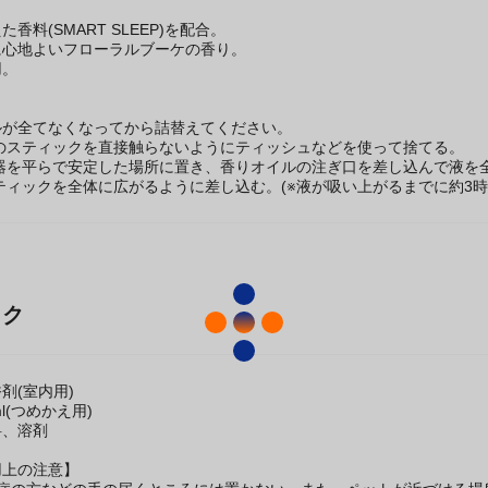
香料(SMART SLEEP)を配合。
に心地よいフローラルブーケの香り。
用。
】
ルが全てなくなってから詰替えてください。
みのスティックを直接触らないようにティッシュなどを使って捨てる。
容器を平らで安定した場所に置き、香りオイルの注ぎ口を差し込んで液を
スティックを全体に広がるように差し込む。(※液が吸い上がるまでに約3時
ック
剤(室内用)
l(つめかえ用)
料、溶剤