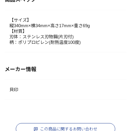
【サイズ】
縦340mm×横34mm×高さ17mm×重さ69g
【材質】
刃体：ステンレス刃物鋼(片刃付)
柄：ポリプロピレン(耐熱温度100度)
メーカー情報
貝印
この商品に関するお問い合わせ