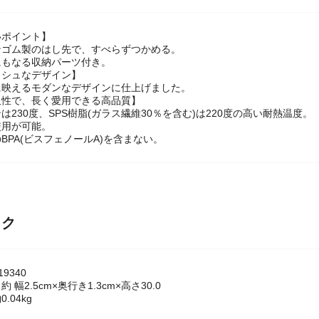
いポイント】
ンゴム製のはし先で、すべらずつかめる。
にもなる収納パーツ付き。
ッシュなデザイン】
に映えるモダンなデザインに仕上げました。
久性で、長く愛用できる高品質】
は230度、SPS樹脂(ガラス繊維30％を含む)は220度の高い耐熱温度。
使用が可能。
BPA(ビスフェノールA)を含まない。
ック
9340
 幅2.5cm×奥行き1.3cm×高さ30.0
.04kg