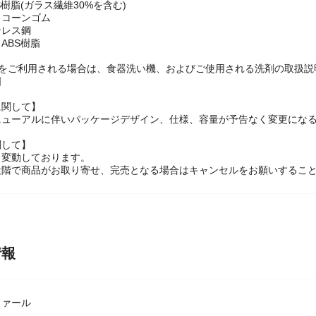
S樹脂(ガラス繊維30%を含む)
リコーンゴム
ンレス鋼
ABS樹脂
機をご利用される場合は、食器洗い機、およびご使用される洗剤の取扱説
国
に関して】
ニューアルに伴いパッケージデザイン、仕様、容量が予告なく変更になる
関して】
々変動しております。
段階で商品がお取り寄せ、完売となる場合はキャンセルをお願いするこ
情報
ィファール