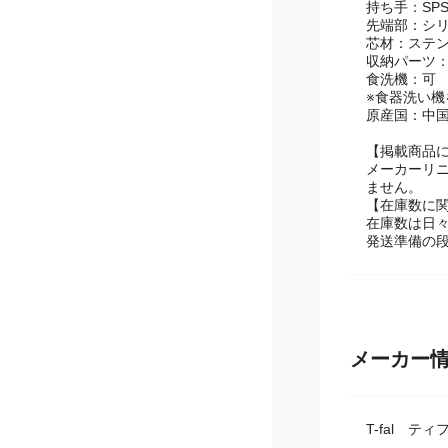
素材
持ち手：SP
先端部：シ
芯材：ステ
収納パーツ：
食洗機：可
※食器洗い
原産国：中
【掲載商品
メーカーリ
ません。
【在庫数に
在庫数は日
発送準備の
メーカー
T-fal テ