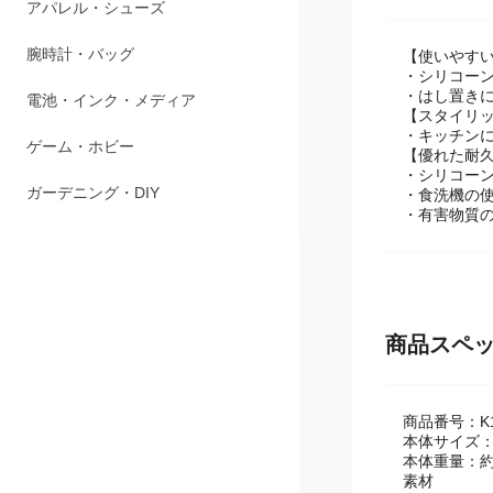
ペット用品
アパレル・シューズ
【使いやす
・シリコー
・はし置き
腕時計・バッグ
【スタイリ
・キッチン
電池・インク・メディア
【優れた耐
・シリコーン
・食洗機の
ゲーム・ホビー
・有害物質の
ガーデニング・DIY
商品スペ
商品番号：K1
本体サイズ：約
本体重量：約0