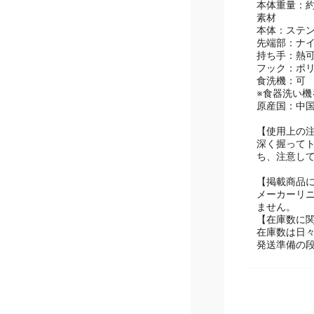
本体サイズ：約 
本体重量：約0
素材
本体：ステ
先端部：ナイ
持ち手：熱
フック：ポ
食洗機：可
※食器洗い
原産国：中
【使用上の
深く握って
ち、注意し
【掲載商品
メーカーリ
ません。
【在庫数に
在庫数は日
発送準備の