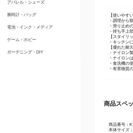
商品説明
ペット用品
アパレル・シューズ
【使いやす
・調理から
・滑り止め
腕時計・バッグ
・持ち手上
【スタイリ
電池・インク・メディア
・キッチン
【優れた耐
・ナイロン
ゲーム・ホビー
・ナイロンは
・食洗機の
ガーデニング・DIY
・有害物質の
商品スペ
商品番号：K1