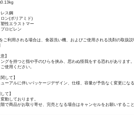
幅4.3cm×奥行き4.3cm×高さ26.0cm
.13kg
ンレス鋼
ロン(ポリアミド)
可塑性エラストマー
リプロピレン
機をご利用される場合は、食器洗い機、およびご使用される洗剤の取扱説
国
注意】
トングを持つと指や手のひらを挟み、思わぬ怪我をする恐れがあります
てご使用ください。
に関して】
ニューアルに伴いパッケージデザイン、仕様、容量が予告なく変更になる
関して】
々変動しております。
段階で商品がお取り寄せ、完売となる場合はキャンセルをお願いするこ