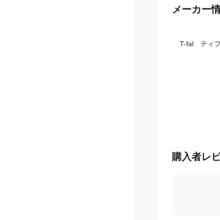
メーカー
T-fal テ
購入者レ