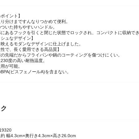
いポイント】
取り分けまですんなりつかめて便利。
のついた持ちやすいハンドル。
部にあるフックを引くと閉じた状態でロックされ、コンパクトに収納で
ッシュなデザイン】
に映えるモダンなデザインに仕上げました。
久性で、長く愛用できる高品質】
製の先端だからフライパンや鍋のコーティングを傷つけにくい。
230度の高い耐熱温度。
使用が可能。
BPA(ビスフェノールA)を含まない。
ック
9320