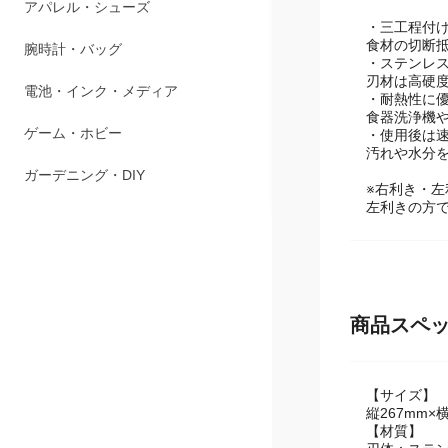
ペット用品
・三工程付
食材の切断抵
アパレル・シューズ
・ステンレ
刃材は高硬
腕時計・バッグ
・耐熱性に
食器洗浄機
電池・インク・メディア
・使用後は
汚れや水分
ゲーム・ホビー
※右利き・
左利きの方
ガーデニング・DIY
商品スペ
【サイズ】
縦267mm×