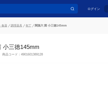
ログイン
・食器
調理器具
包丁
関孫六 茜 小三徳145mm
 小三徳145mm
商品コード：
4901601389128