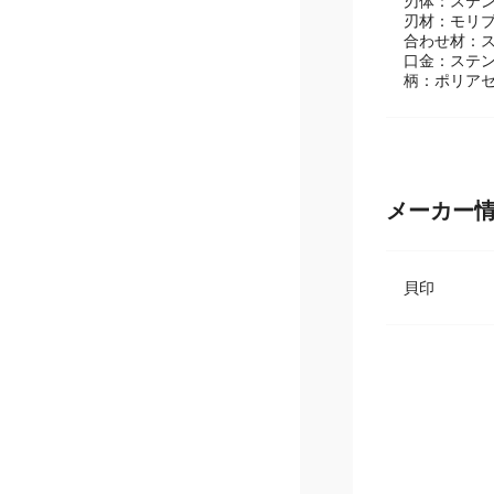
【材質】
刃体：ステ
刃材：モリ
合わせ材：
口金：ステ
柄：ポリアセ
メーカー
貝印