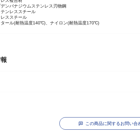
ンレス複合材
ブデンバナジウムステンレス刃物鋼
ステンレススチール
ンレススチール
タール(耐熱温度140℃)、ナイロン(耐熱温度170℃)
情報
この商品に関するお問い合