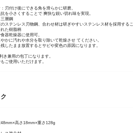
け：刃付け後にできる角を滑らかに研磨。
抗を小さくすることで 爽快な鋭い切れ味を実現。
ス三層鋼
度のステンレス刃物鋼、合わせ材は研ぎやすいステンレス材を採用する
優れた樹脂柄
や食器乾燥器に使用可。
速やかに汚れや水分を取り除いて乾燥させ てください。
を残したまま放置するとサビや変色の原因になります。
左利き兼用の包丁になります。
でもご使用いただけます。
ック
横48mm×高さ18mm×重さ128g