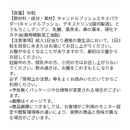
【容量】90粒
【原材料・成分・素材】キャンドルブッシュエキスパウ
ダー(キャンドルブッシュ、デキストリン)(国内製造)、と
うもろこしデンプン、乳糖、黒茶末、桑の葉末、硬化ナ
タネ油(食用精製加工油脂)
【注意事項】成人1日当たり通常の食生活において、1日3
粒を目安に水またはお湯にてお召し上がりください。
お腹がゆるくなることがありますので、最初は少量から
お試しください。
妊娠中の方、授乳中の方、小児の方はお召し上がらない
でください。飲み過ぎは、お腹をこわすもとになりま
す。
必ず「使用上の注意」等をよくお読みいただいてからご
利用ください。
※予告無くパッケージや仕様等が変更される場合がござい
ます。
※画像はイメージです。
※商品画像につきましては、お客様がご利用のモニター設
定や閲覧環境等の違いにより、実際の商品と色味が異な
る場合がございます。