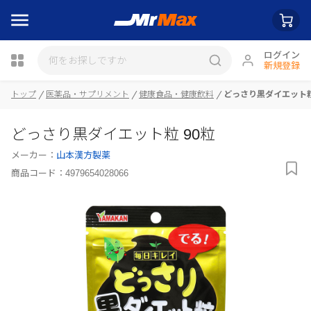
ログイン
新規登録
トップ
医薬品・サプリメント
健康食品・健康飲料
どっさり黒ダイエット粒
瓶詰
どっさり黒ダイエット粒 90粒
メーカー：
山本漢方製薬
商品コード：
4979654028066