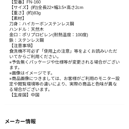
【型番】FN-160
【サイズ】(約)全長22×幅3.5×高さ2cm
【重さ】(約)83g
【素材】
刀身：ハイカーボンステンレス鋼
ハンドル：天然木
金口：ポリプロピレン(耐熱温度：100度)
鋲：ステンレス鋼
【注意事項】
食洗機不可必ず「使用上の注意」等をよくお読みいただ
いてからご利用ください。
※予告無くパッケージや仕様等が変更される場合がござい
ます。
※画像はイメージです。
※商品画像につきましては、お客様がご利用のモニター設
定や閲覧環境等の違いにより、実際の商品と色味が異な
る場合がございます。
【生産国】中国
メーカー情報