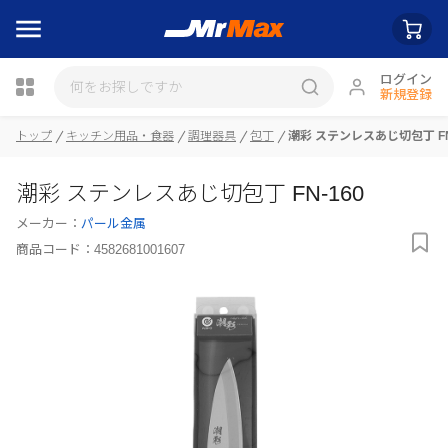
ログイン
新規登録
トップ
キッチン用品・食器
調理器具
包丁
潮彩 ステンレスあじ切包丁 FN
瓶詰
潮彩 ステンレスあじ切包丁 FN-160
メーカー：
パール金属
商品コード：
4582681001607