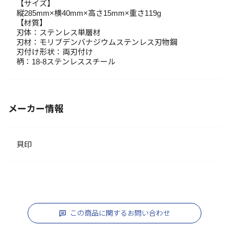
【サイズ】
縦285mm×横40mm×高さ15mm×重さ119g
【材質】
刃体：ステンレス単層材
刃材：モリブデンバナジウムステンレス刃物鋼
刃付け形状：両刃付け
柄：18-8ステンレススチール
メーカー情報
貝印
この商品に関するお問い合わせ