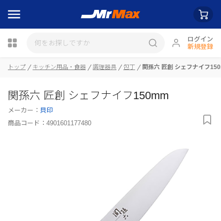
ログイン
新規登録
トップ
キッチン用品・食器
調理器具
包丁
関孫六 匠創 シェフナイフ15
瓶詰
関孫六 匠創 シェフナイフ150mm
メーカー：
貝印
商品コード：
4901601177480