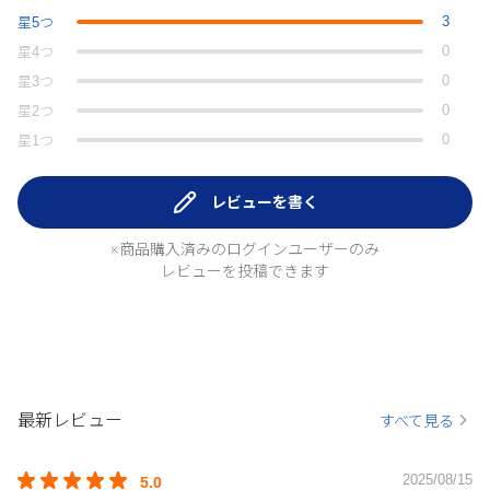
3
星
5
つ
0
星
4
つ
0
星
3
つ
0
星
2
つ
0
星
1
つ
レビューを書く
※商品購入済みのログインユーザーのみ
レビューを投稿できます
最新レビュー
すべて見る
2025/08/15
5.0