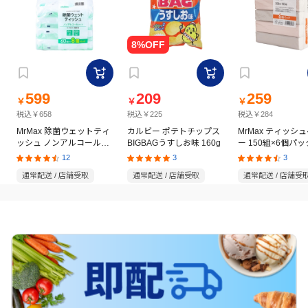
599
209
259
￥
￥
￥
税込￥658
税込￥225
税込￥284
MrMax 除菌ウェットティ
カルビー ポテトチップス
MrMax ティッシ
ッシュ ノンアルコールタ
BIGBAGうすしお味 160g
ー 150組×6個パッ
イプ 60枚×8個パック
12
3
3
通常配送 / 店舗受取
通常配送 / 店舗受取
通常配送 / 店舗受