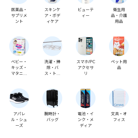
医薬品・
スキンケ
ビューテ
衛生用
サプリメ
ア・ボデ
ィー
品・介護
ント
ィケア
用品
ベビー・
洗濯・掃
スマホ/PC
ペット用
キッズ・
除・バ
アクセサ
品
マタニテ
ス・トイ
リ
ィ
レ
アパレ
腕時計・
電池・イ
文具・オ
ル・シュ
バッグ
ンク・メ
フィス
ーズ
ディア