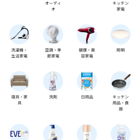
オーディ
キッチン
オ
家電
洗濯機・
空調・季
健康・美
照明
生活家電
節家電
容家電
寝具・家
洗剤
日用品
キッチン
具
用品・食
器