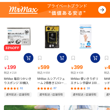
199
599
399
￥
￥
￥
￥
税込￥218
税込￥658
税込￥438
税込
MrMax 毎日つかいき
MrMax ルシアパフュ
MrMax 使いきりポリ
Mr
りスポンジ 30個入
ーム 2倍巻き12ロール
エチレン手袋M 100枚
ッド
ダブル
入
の猫
61
87
16
通常配送 / 店舗受取
通常配送 / 店舗受取
通常配送 / 店舗受取
通