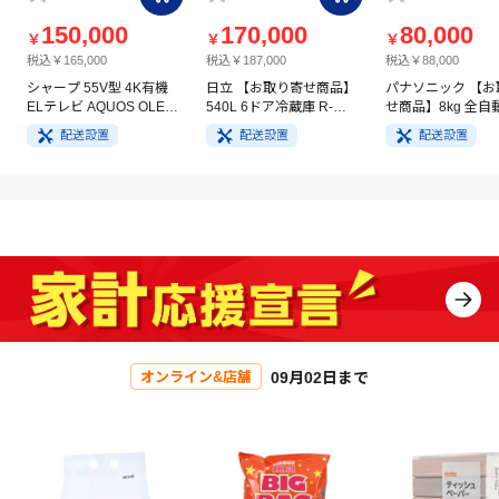
150,000
170,000
80,000
￥
￥
￥
税込￥165,000
税込￥187,000
税込￥88,000
シャープ 55V型 4K有機
日立 【お取り寄せ商品】
パナソニック 【お
ELテレビ AQUOS OLED
540L 6ドア冷蔵庫 R-
せ商品】8kg 全自
4T-C55GQ3
HW54V(N) ライトゴール
洗濯機 NA-FA8H5
配送設置
配送設置
配送設置
ド
イト
09月02日まで
オンライン&店舗