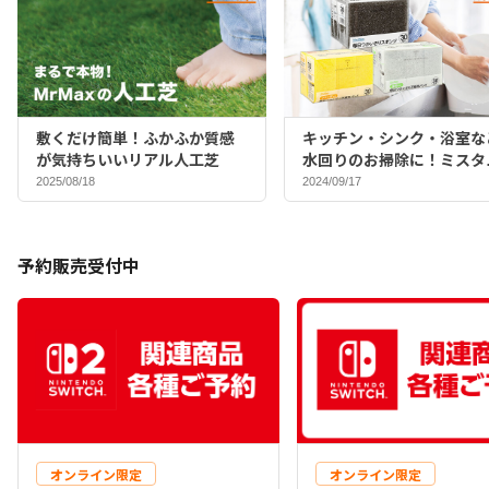
敷くだけ簡単！ふかふか質感
キッチン・シンク・浴室な
が気持ちいいリアル人工芝
水回りのお掃除に！ミスタ
マックスバイヤーおすすめ
2025/08/18
2024/09/17
ポンジ♪
予約販売受付中
オンライン限定
オンライン限定