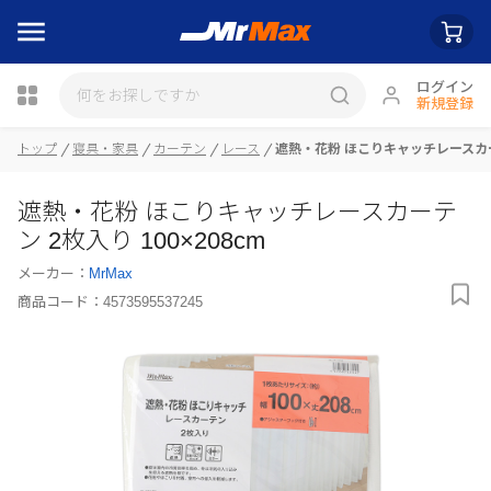
ログイン
新規登録
トップ
寝具・家具
カーテン
レース
遮熱・花粉 ほこりキャッチレースカーテ
瓶詰
遮熱・花粉 ほこりキャッチレースカーテ
ン 2枚入り 100×208cm
メーカー：
MrMax
商品コード：
4573595537245