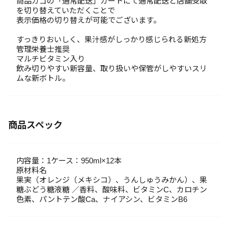
商品カゴの「通常配送」カートにて通常配送と店舗受取
を切り替えていただくことで
表示価格の切り替えが可能でございます。
すっきりおいしく、果汁感がしっかり感じられる新処方
管理栄養士推奨
マルチビタミン入り
飲み切りやすい新容量、取り扱いや保管がしやすいスリ
ムな新ボトル。
商品スペック
内容量：1ケース：950ml×12本
原材料名
果実（オレンジ（メキシコ）、うんしゅうみかん）、果
糖ぶどう糖液糖 ／香料、酸味料、ビタミンC、カロチン
色素、パントテン酸Ca、ナイアシン、ビタミンB6