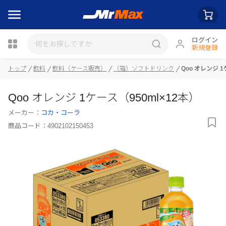
ログイン
新規登録
トップ
飲料
飲料（ケース販売）
（箱）ソフトドリンク
Qoo オレンジ 1
瓶詰
Qoo オレンジ 1ケース（950ml×12本）
メーカー：
コカ・コーラ
商品コード：
4902102150453