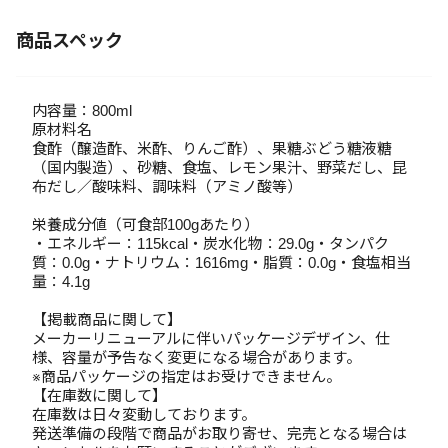
商品スペック
内容量：800ml
原材料名
食酢（醸造酢、米酢、りんご酢）、果糖ぶどう糖液糖
（国内製造）、砂糖、食塩、レモン果汁、野菜だし、昆
布だし／酸味料、調味料（アミノ酸等）
栄養成分値（可食部100gあたり）
・エネルギー：115kcal・炭水化物：29.0g・タンパク
質：0.0g・ナトリウム：1616mg・脂質：0.0g・食塩相当
量：4.1g
【掲載商品に関して】
メーカーリニューアルに伴いパッケージデザイン、仕
様、容量が予告なく変更になる場合があります。
※商品パッケージの指定はお受けできません。
【在庫数に関して】
在庫数は日々変動しております。
発送準備の段階で商品がお取り寄せ、完売となる場合は