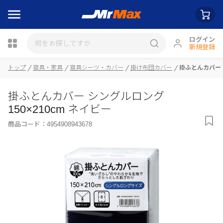
ログイン
新規登録
瓶詰
トップ
寝具・家具
寝具シーツ・カバー
掛け布団カバー
掛ふとんカバー シ
掛ふとんカバー シングルロング
150×210cm ネイビー
商品コード：
4954908943678