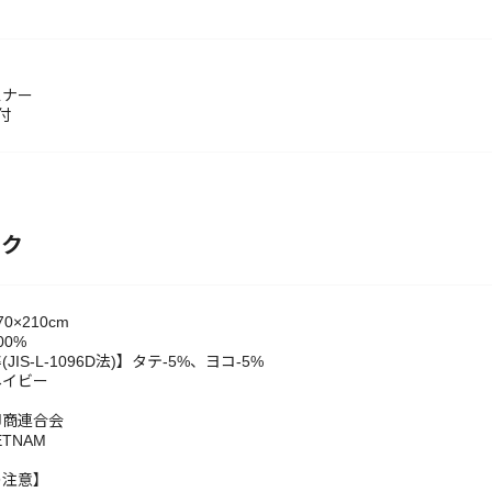
スナー
付
ック
0×210cm
00%
IS-L-1096D法)】タテ-5%、ヨコ-5%
ネイビー
卸商連合会
IETNAM
の注意】