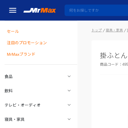
トップ
寝具・家具
セール
瓶詰
注目のプロモーション
掛ふとんカ
MrMaxブランド
商品コード：
49
食品
飲料
テレビ・オーディオ
寝具・家具