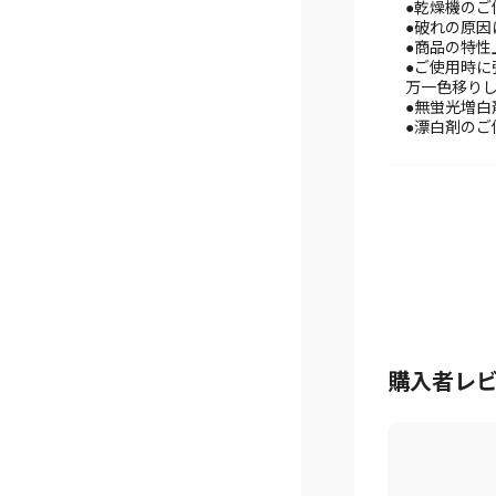
●乾燥機のご
●破れの原
●商品の特
●ご使用時
万一色移り
●無蛍光増白
●漂白剤のご
購入者レ