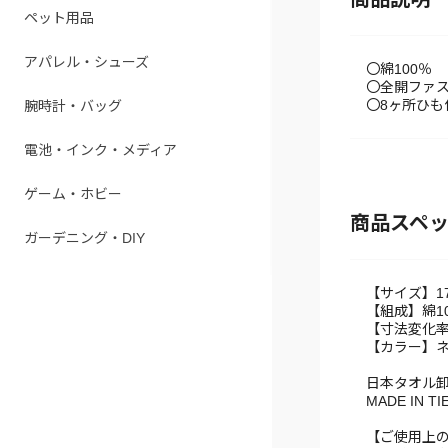
ペット用品
アパレル・シューズ
〇綿100％
〇全開ファ
〇8ヶ所ひも
腕時計・バッグ
電池・インク・メディア
ゲーム・ホビー
商品スペ
ガーデニング・DIY
【サイズ】17
【組成】綿1
【寸法変化率(J
【カラー】
日本タオル
MADE IN T
【ご使用上