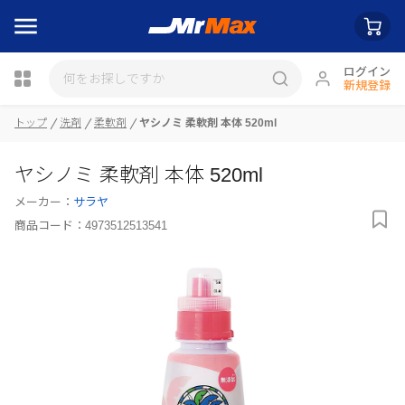
ログイン
新規登録
瓶詰
トップ
洗剤
柔軟剤
ヤシノミ 柔軟剤 本体 520ml
ヤシノミ 柔軟剤 本体 520ml
メーカー：
サラヤ
商品コード：
4973512513541