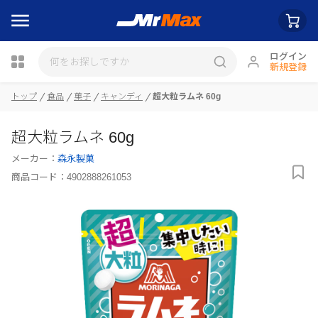
ログイン
新規登録
トップ
食品
菓子
キャンディ
超大粒ラムネ 60g
超大粒ラムネ 60g
瓶詰
メーカー：
森永製菓
商品コード：
4902888261053