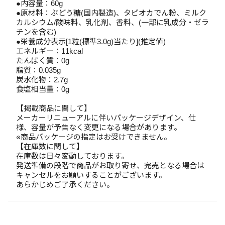
●内容量：60g
●原材料：ぶどう糖(国内製造)、タピオカでん粉、ミルク
カルシウム/酸味料、乳化剤、香料、(一部に乳成分・ゼラ
チンを含む)
●栄養成分表示[1粒(標準3.0g)当たり](推定値)
エネルギー：11kcal
たんぱく質：0g
脂質：0.035g
炭水化物：2.7g
食塩相当量：0g
【掲載商品に関して】
メーカーリニューアルに伴いパッケージデザイン、仕
様、容量が予告なく変更になる場合があります。
※商品パッケージの指定はお受けできません。
【在庫数に関して】
在庫数は日々変動しております。
発送準備の段階で商品がお取り寄せ、完売となる場合は
キャンセルをお願いすることがございます。
あらかじめご了承ください。