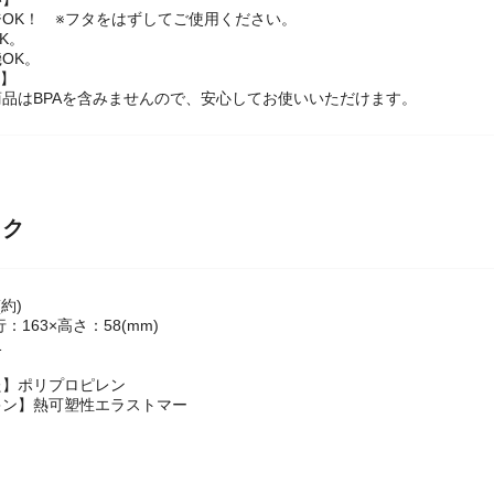
OK！ ※フタをはずしてご使用ください。
K。
OK。
ー】
品はBPAを含みませんので、安心してお使いいただけます。
ック
約)
行：163×高さ：58(mm)
1
た】ポリプロピレン
キン】熱可塑性エラストマー