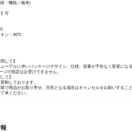
仕様・機能／備考)
可
ジ】可
℃
キン：90℃
に関して】
ニューアルに伴いパッケージデザイン、仕様、容量が予告なく変更にな
ケージの指定はお受けできません。
関して】
々変動しております。
段階で商品がお取り寄せ、完売となる場合はキャンセルをお願いするこ
ご了承ください。
情報