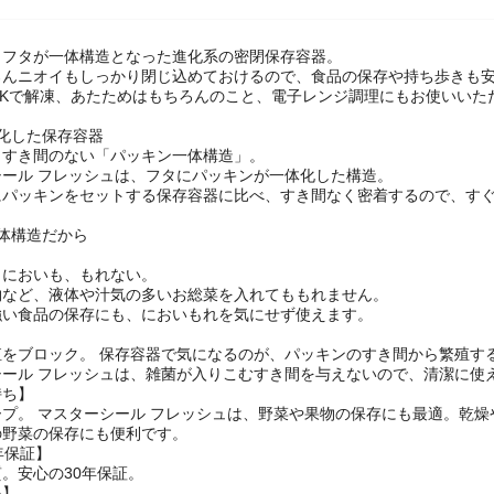
とフタが一体構造となった進化系の密閉保存容器。
ろんニオイもしっかり閉じ込めておけるので、食品の保存や持ち歩きも
OKで解凍、あたためはもちろんのこと、電子レンジ調理にもお使いいた
化した保存容器
、すき間のない「パッキン一体構造」。
シール フレッシュは、フタにパッキンが一体化した構造。
にパッキンをセットする保存容器に比べ、すき間なく密着するので、す
体構造だから
】
、においも、もれない。
物など、液体や汁気の多いお総菜を入れてももれません。
強い食品の保存にも、においもれを気にせず使えます。
殖をブロック。 保存容器で気になるのが、パッキンのすき間から繁殖す
シール フレッシュは、雑菌が入りこむすき間を与えないので、清潔に使
持ち】
プ。 マスターシール フレッシュは、野菜や果物の保存にも最適。乾
の野菜の保存にも便利です。
年保証】
。安心の30年保証。
い】