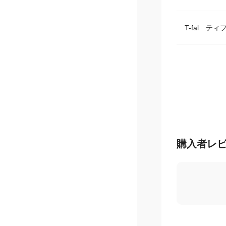
T-fal テ
購入者レ