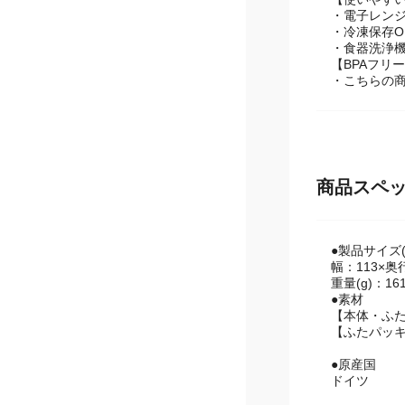
・電子レンジ
・冷凍保存O
・食器洗浄機
【BPAフリ
・こちらの商
商品スペ
●製品サイズ(
幅：113×奥
重量(g)：16
●素材
【本体・ふ
【ふたパッ
●原産国
ドイツ