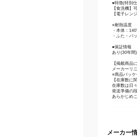
●特徴(特別
【食洗機】
【電子レン
※耐熱温度
・本体：140
・ふた・パッ
●保証情報
あり(30年間)
【掲載商品
メーカーリ
※商品パッ
【在庫数に
在庫数は日
発送準備の
あらかじめ
メーカー