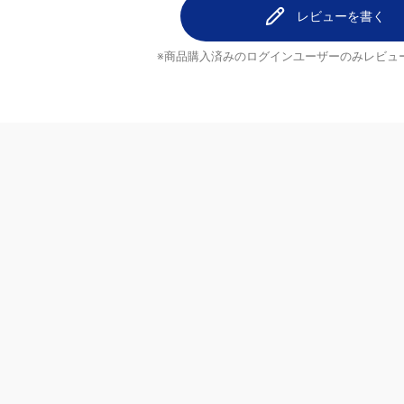
レビューを書く
※商品購入済みのログインユーザーのみ
レビュ
ヘルプ
配送について
ご注文のキャンセルについて
ブランド
返品について
よくあるご質問
お問い合わせ・ご意見
MrMax公式アプリ