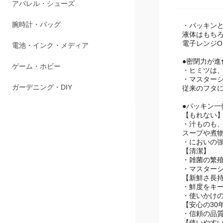
アパレル・シューズ
腕時計・バッグ
・パッキン
液体はもち
電子レンジ
電池・インク・メディア
●密閉力が進
ゲーム・ホビー
・ヒミツは
・マスター
ガーデニング・DIY
従来のフタ
●パッキン一
【もれない
・汁ものも
スープや煮
・においの
【清潔】
・雑菌の繁
・マスター
【新鮮さ長
・鮮度をキー
・使いかけ
【安心の30
・信頼の品質
【使いやす