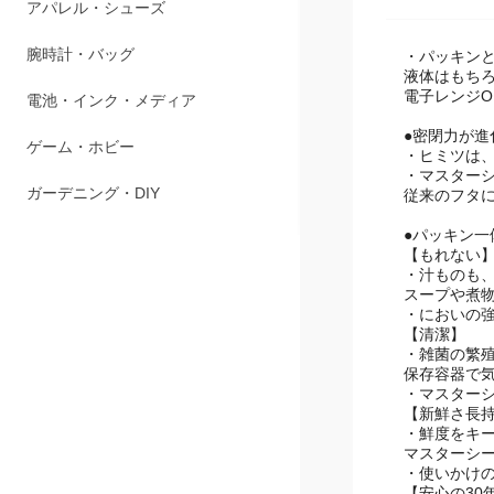
商品説明
ペット用品
アパレル・シューズ
・パッキン
液体はもち
電子レンジ
腕時計・バッグ
●密閉力が進
電池・インク・メディア
・ヒミツは
・マスター
従来のフタ
ゲーム・ホビー
●パッキン一
ガーデニング・DIY
【もれない
・汁ものも
スープや煮
・においの
【清潔】
・雑菌の繁
保存容器で
・マスター
【新鮮さ長
・鮮度をキ
マスターシ