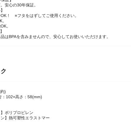
の野菜の保存にも便利です。
年保証】
。安心の30年保証。
い】
OK！ ※フタをはずしてご使用ください。
K。
OK。
ー】
品はBPAを含みませんので、安心してお使いいただけます。
ック
約)
行：102×高さ：58(mm)
た】ポリプロピレン
キン】熱可塑性エラストマー