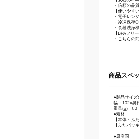
・使いかけ
【安心の30
・信頼の品質
【使いやす
・電子レンジ
・冷凍保存O
・食器洗浄機
【BPAフリ
・こちらの商
商品スペ
●製品サイズ(
幅：102×奥
重量(g)：80
●素材
【本体・ふ
【ふたパッ