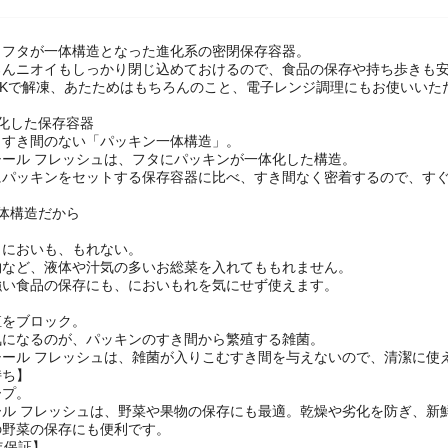
とフタが一体構造となった進化系の密閉保存容器。
ろんニオイもしっかり閉じ込めておけるので、食品の保存や持ち歩きも
OKで解凍、あたためはもちろんのこと、電子レンジ調理にもお使いいた
化した保存容器
、すき間のない「パッキン一体構造」。
シール フレッシュは、フタにパッキンが一体化した構造。
にパッキンをセットする保存容器に比べ、すき間なく密着するので、す
体構造だから
】
、においも、もれない。
物など、液体や汁気の多いお総菜を入れてももれません。
強い食品の保存にも、においもれを気にせず使えます。
殖をブロック。
気になるのが、パッキンのすき間から繁殖する雑菌。
シール フレッシュは、雑菌が入りこむすき間を与えないので、清潔に使
持ち】
ープ。
ール フレッシュは、野菜や果物の保存にも最適。乾燥や劣化を防ぎ、新