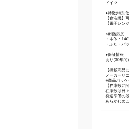
●原産国
ドイツ
●特徴(特別
【食洗機】
【電子レン
※耐熱温度
・本体：140
・ふた・パッ
●保証情報
あり(30年間)
【掲載商品
メーカーリ
※商品パッ
【在庫数に
在庫数は日
発送準備の
あらかじめ