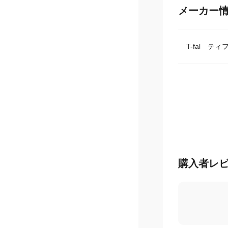
メーカー
T-fal テ
購入者レ