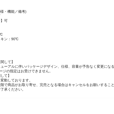
仕様・機能／備考)
可
ジ】可
℃
キン：90℃
に関して】
ニューアルに伴いパッケージデザイン、仕様、容量が予告なく変更になる
ケージの指定はお受けできません。
関して】
々変動しております。
段階で商品がお取り寄せ、完売となる場合はキャンセルをお願いするこ
ご了承ください。