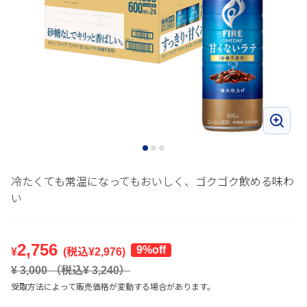
冷たくても常温になってもおいしく、ゴクゴク飲める味わ
い
2,756
9%off
¥
(税込¥
2,976
)
¥
3,000
（税込¥
3,240
）
受取方法によって販売価格が変動する場合があります。