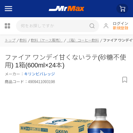
ログイン
新規登録
トップ
飲料
飲料（ケース販売）
（箱）コーヒー飲料
ファイア ワンデイ甘
瓶詰
ファイア ワンデイ甘くないラテ(砂糖不使
用) 1箱(600ml×24本)
メーカー：
キリンビバレッジ
商品コード：
4909411093198