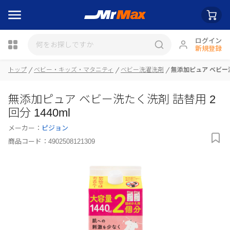
ログイン
新規登録
瓶詰
トップ
ベビー・キッズ・マタニティ
ベビー洗濯洗剤
無添加ピュア ベビー洗
無添加ピュア ベビー洗たく洗剤 詰替用 2
回分 1440ml
メーカー：
ピジョン
商品コード：
4902508121309