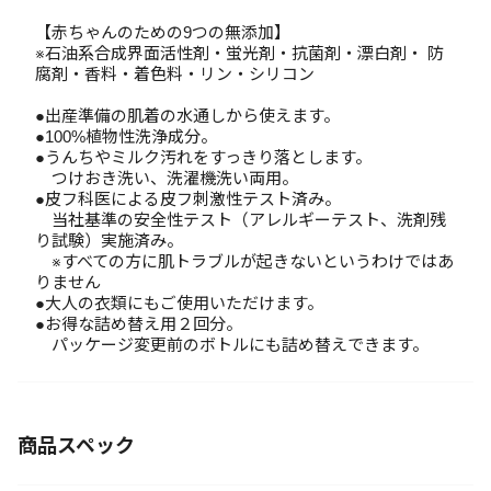
【赤ちゃんのための9つの無添加】
※石油系合成界面活性剤・蛍光剤・抗菌剤・漂白剤・ 防
腐剤・香料・着色料・リン・シリコン
●出産準備の肌着の水通しから使えます。
●100%植物性洗浄成分。
●うんちやミルク汚れをすっきり落とします。
つけおき洗い、洗濯機洗い両用。
●皮フ科医による皮フ刺激性テスト済み。
当社基準の安全性テスト（アレルギーテスト、洗剤残
り試験）実施済み。
※すべての方に肌トラブルが起きないというわけではあ
りません
●大人の衣類にもご使用いただけます。
●お得な詰め替え用２回分。
パッケージ変更前のボトルにも詰め替えできます。
商品スペック