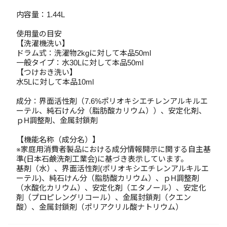
内容量：1.44L
使用量の目安
【洗濯機洗い】
ドラム式：洗濯物2kgに対して本品50ml
一般タイプ：水30Lに対して本品50ml
【つけおき洗い】
水5Lに対して本品10ml
成分：界面活性剤（7.6%ポリオキシエチレンアルキルエ
ーテル、純石けん分（脂肪酸カリウム））、安定化剤、
ｐH調整剤、金属封鎖剤
【機能名称（成分名）】
※家庭用消費者製品における成分情報開示に関する自主基
準(日本石鹸洗剤工業会)に基づき表示しています。
基剤（水）、界面活性剤(ポリオキシエチレンアルキルエ
ーテル)、純石けん分（脂肪酸カリウム）、ｐH調整剤
（水酸化カリウム）、安定化剤（エタノール）、安定化
剤（プロピレングリコール）、金属封鎖剤（クエン
酸）、金属封鎖剤（ポリアクリル酸ナトリウム）