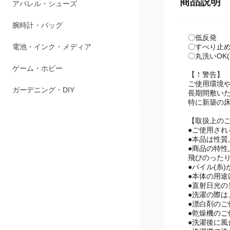
商品説明
ペット用品
アパレル・シューズ
〇低反発
〇すべり止
腕時計・バッグ
〇丸洗いOK
電池・インク・メディア
【！警告】
ご使用環境
長期間敷い
ゲーム・ホビー
特に新築の
ガーデニング・DIY
【取扱上の
●ご使用さ
●本品は性
●商品の特性
飛びのった
●パイル(糸
●本体の用
●直射日光
●洗濯の際
●漂白剤のご
●乾燥機のご