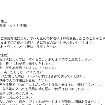
め加工
(洗濯ネットを使用)
やご使用方法により、すべり止めの付着や床材の変色が起こることがござ
たままでのご使用は避け、週に数回の陰干しをお願いいたします。
床材・ワックスがけ後はご注意ください。
ご注意】
れる場所によっては、すべることがありますのでご注意ください。
質上、折りじわが多少発生いたします。
上、表生地が滑りやすくなっています。
り、走ったりしないでください。
)が飛び出した際は、引っ張らずにはさみで切ってください。
途以外でのご使用はお止めください。
の当たる場所での使用は本品の劣化を促進させますので避けてください。
は、入浴剤の入ったお風呂の残り湯のご使用はお止めください。
使用はお止めください。
使用はお止めください。