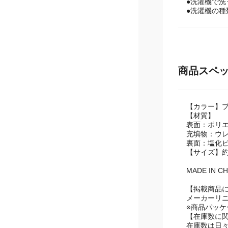
●洗濯後に
●洗濯機で
●洗濯機の
商品スペ
【カラー】
【材質】
表面：ポリエ
充填物：ウ
裏面：塩化
【サイズ】約5
MADE IN CH
【掲載商品
メーカーリ
※商品パッ
【在庫数に