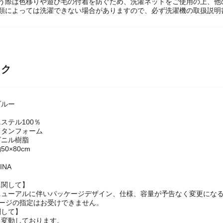
風合いの変化、縮み、型くずれが発生しますが使用上問題ありません。
洗う際は色移りや遊び毛の付着を防ぐため、洗濯ネットをご使用の上、他
種類によっては洗濯できない場合がありますので、必ず洗濯機の取扱説明
ック
ブルー
ステル100％
レタンフォーム
ビニル樹脂
0×80cm
INA
に関して】
ニューアルに伴いパッケージデザイン、仕様、容量が予告なく変更になる
ケージの指定はお受けできません。
関して】