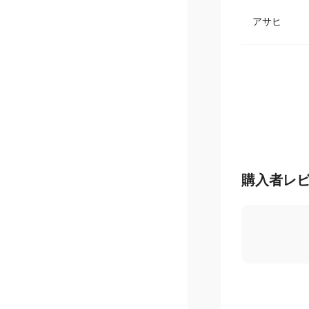
アサヒ
購入者レ