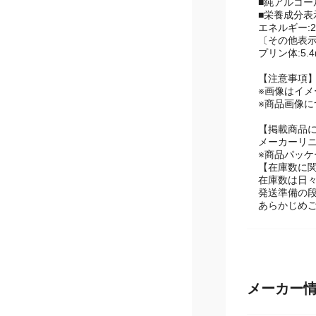
■アルコール分
■純アルコール
■栄養成分表示
エネルギー:28
〔その他表
プリン体:5.4
【注意事項
※画像はイメ
※商品画像
【掲載商品
メーカーリ
※商品パッ
【在庫数に
在庫数は日
発送準備の
あらかじめ
メーカー