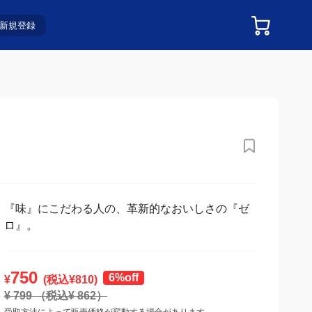
新規登録
『味』にこだわる人の、革新的なおいしさの『ゼ
ロ』。
750
6%off
¥
(税込¥
810
)
¥
799
（税込¥
862
）