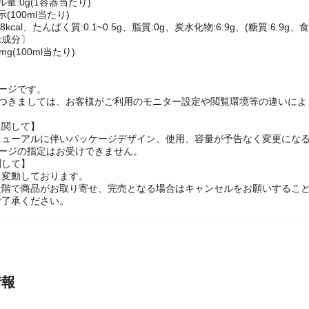
:0.00%
量:0g(1容器当たり)
(100ml当たり)
kcal、たんぱく質:0.1~0.5g、脂質:0g、炭水化物:6.9g、(糖質:6.9g、食
示成分〕
mg(100ml当たり)
】
ージです。
につきましては、お客様がご利用のモニター設定や閲覧環境等の違いによ
に関して】
ニューアルに伴いパッケージデザイン、使用、容量が予告なく変更になる
ケージの指定はお受けできません。
関して】
々変動しております。
段階で商品がお取り寄せ、完売となる場合はキャンセルをお願いするこ
ご了承ください。
情報