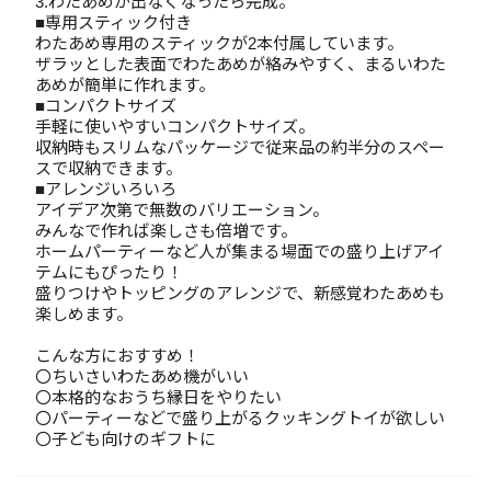
3.わたあめが出なくなったら完成。
■専用スティック付き
わたあめ専用のスティックが2本付属しています。
ザラッとした表面でわたあめが絡みやすく、まるいわた
あめが簡単に作れます。
■コンパクトサイズ
手軽に使いやすいコンパクトサイズ。
収納時もスリムなパッケージで従来品の約半分のスペー
スで収納できます。
■アレンジいろいろ
アイデア次第で無数のバリエーション。
みんなで作れば楽しさも倍増です。
ホームパーティーなど人が集まる場面での盛り上げアイ
テムにもぴったり！
盛りつけやトッピングのアレンジで、新感覚わたあめも
楽しめます。
こんな方におすすめ！
〇ちいさいわたあめ機がいい
〇本格的なおうち縁日をやりたい
〇パーティーなどで盛り上がるクッキングトイが欲しい
〇子ども向けのギフトに