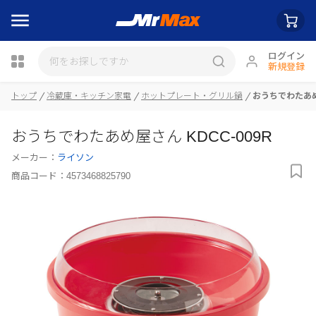
ログイン
新規登録
瓶詰
トップ
冷蔵庫・キッチン家電
ホットプレート・グリル鍋
おうちでわたあめ屋
おうちでわたあめ屋さん KDCC-009R
メーカー：
ライソン
商品コード：
4573468825790