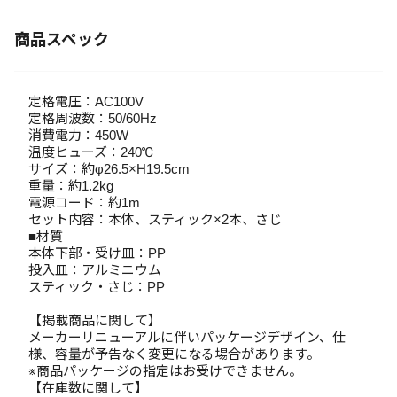
商品スペック
定格電圧：AC100V
定格周波数：50/60Hz
消費電力：450W
温度ヒューズ：240℃
サイズ：約φ26.5×H19.5cm
重量：約1.2kg
電源コード：約1m
セット内容：本体、スティック×2本、さじ
■材質
本体下部・受け皿：PP
投入皿：アルミニウム
スティック・さじ：PP
【掲載商品に関して】
メーカーリニューアルに伴いパッケージデザイン、仕
様、容量が予告なく変更になる場合があります。
※商品パッケージの指定はお受けできません。
【在庫数に関して】