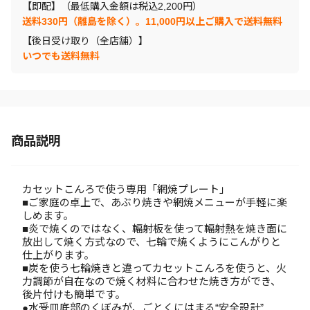
【即配】（最低購入金額は税込2,200円）
送料330円（離島を除く）。11,000円以上ご購入で送料無料
【後日受け取り（全店舗）】
いつでも送料無料
商品説明
カセットこんろで使う専用「網焼プレート」
■ご家庭の卓上で、あぶり焼きや網焼メニューが手軽に楽
しめます。
■炎で焼くのではなく、輻射板を使って輻射熱を焼き面に
放出して焼く方式なので、七輪で焼くようにこんがりと
仕上がります。
■炭を使う七輪焼きと違ってカセットこんろを使うと、火
力調節が自在なので焼く材料に合わせた焼き方ができ、
後片付けも簡単です。
●水受皿底部のくぼみが、ごとくにはまる“安全設計”