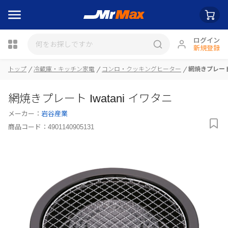
ログイン
新規登録
トップ
冷蔵庫・キッチン家電
コンロ・クッキングヒーター
網焼きプレート 
瓶詰
網焼きプレート Iwatani イワタニ
メーカー：
岩谷産業
商品コード：
4901140905131