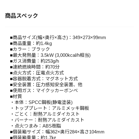
商品スペック
■商品サイズ(幅×奥行×高さ)：349×273×99mm
■商品重量：約1.4kg
■カラー：ブラック
■最大発熱量：3.5kW (3,000kcal/h相当)
■ガス消費量：約253g/h
■連続燃焼時間：約70分
■点火方式：圧電点火方式
■容器脱着方式：マグネット方式
■安全装置：圧力感知安全装置、他
■使用ガス：マイクッカーボンベ
■材質
・本体：SPCC鋼板(静電塗装)
・トッププレート：アルミメッキ鋼板
・ごとく：耐熱アルミダイカスト
・バーナー：耐熱アルミダイカスト
・点火つまみ：ABS樹脂
■個装箱サイズ：幅362×奥行284×高さ104mm
■個装箱重量：約1.7㎏