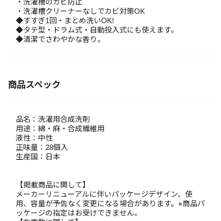
・洗濯槽のカビ防止
・洗濯槽クリーナーなしでカビ対策OK
◆すすぎ1回・まとめ洗いOK!
◆タテ型・ドラム式・自動投入式にも使えます。
◆清潔でさわやかな香り。
商品スペック
品名：洗濯用合成洗剤
用途：綿・麻・合成繊維用
液性：中性
正味量：28個入
生産国：日本
【掲載商品に関して】
メーカーリニューアルに伴いパッケージデザイン、使
用、容量が予告なく変更になる場合があります。※商品パ
ッケージの指定はお受けできません。