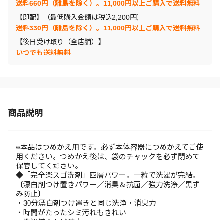
送料660円（離島を除く）。11,000円以上ご購入で送料無料
【即配】（最低購入金額は税込2,200円）
送料330円（離島を除く）。11,000円以上ご購入で送料無料
【後日受け取り（全店舗）】
いつでも送料無料
商品説明
※本品はつめかえ用です。必ず本体容器につめかえてご使
用ください。つめかえ後は、袋のチャックを必ず閉めて
保管してください。
◆「完全楽スゴ洗剤」四層パワー。一粒で洗濯が完結。
〔漂白剤つけ置きパワー／消臭＆抗菌／強力洗浄／黒ず
み防止〕
・30分漂白剤つけ置きと同じ洗浄・消臭力
・時間がたったシミ汚れもきれい