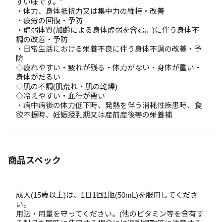
すい味です。"
・体力、身体抵抗力又は集中力の維持・改善
・疲労の回復・予防
・虚弱体質(加齢による身体虚弱を含む。)に伴う身体不
調の改善・予防
・日常生活における栄養不良に伴う身体不調の改善・予
防
◇疲れやすい・疲れが残る・体力がない・身体が重い・
身体がだるい
◇肌の不調(肌荒れ・肌の乾燥)
◇冷えやすい・血行が悪い
・病中病後の体力低下時、発熱を伴う消耗性疾患時、食
欲不振時、妊娠授乳期又は産前産後等の栄養補
商品スペック
成人(15歳以上)は、1日1回1瓶(50mL)を服用してくださ
い。
用法・用量を守ってください。(他のビタミン等を含有す