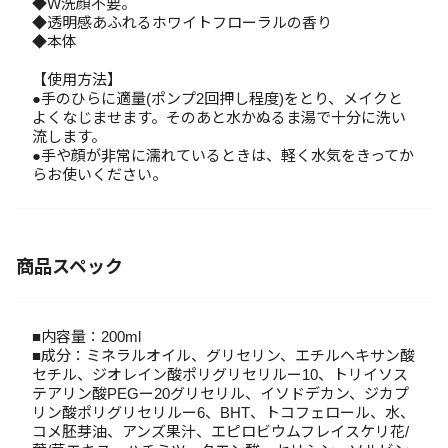
◆W洗顔不要。
◆透明感あふれるホワイトフローラルの香り
◆本体
【使用方法】
●手のひらに適量(ポンプ2回押し程度)をとり、メイクと
よくなじませます。そのあと水かぬるま湯で十分に洗い
流します。
●手や顔が非常に濡れているときは、軽く水気をきってか
らお使いください。
商品スペック
■内容量：200ml
■成分：ミネラルオイル、グリセリン、エチルヘキサン酸
セチル、ジオレイン酸ポリグリセリルー10、トリイソス
テアリン酸PEGー20グリセリル、イソドデカン、ジカプ
リン酸ポリグリセリルー6、BHT、トコフェロール、水、
コメ胚芽油、アンズ果汁、エピロビウムフレイスケリ花/