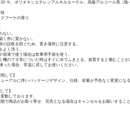
材
20 ％、ポリオキシエチレンアルキルエーテル、高級アルコール系（陰
・味
ックブーケの香り
意
わない。
届く所に置かない。
方等の誤飲を防ぐため、置き場所に注意する。
をよく洗う。
方や原液で使う場合は炊事用手袋を使う。
たく機のフタ等についた時はすぐに水でふきとる。放置すると傷むことが
が凍った場合、常温に戻してお使いください。
に関して】
ニューアルに伴いパッケージデザイン、仕様、容量が予告なく変更になる
関して】
々変動しております。
段階で商品がお取り寄せ、完売となる場合はキャンセルをお願いするこ