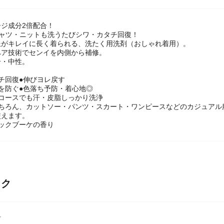
ジ成分2倍配合！
シャツ・ニットも洗うたびシワ・カタチ回復！
服がキレイに長く着られる、洗たく用洗剤（おしゃれ着用）。
ペア技術でセンイを内側から補修。
合・中性。
チ回復●伸びヨレ戻す
を防ぐ●色落ち予防・着心地◎
コースでも汗・皮脂しっかり洗浄
もちろん、カットソー・パンツ・スカート・ワンピースなどのカジュアル
使えます。
ックブーケの香り
ック