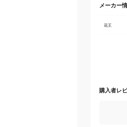
メーカー
花王
購入者レ