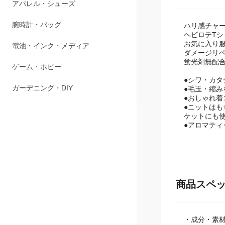
ペット用品
ハリ感チャー
アパレル・シューズ
ヘビロテT
お気に入り
腕時計・バッグ
ダメージリ
蛍光剤無配
電池・インク・メディア
●シワ・カタ
●毛玉・縮み
ゲーム・ホビー
●おしゃれ着
●ニットは
ガーデニング・DIY
ケットにも
●アロマティ
商品スペ