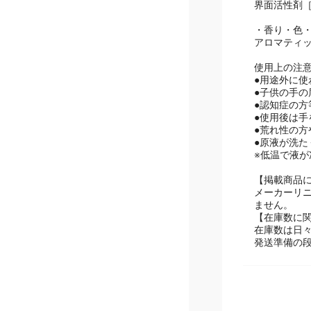
・成分・素
界面活性剤［
・香り・色
アロマティ
使用上の注
●用途外に使
●子供の手の
●認知症の
●使用後は手
●荒れ性の
●原液が洗
※低温で液
【掲載商品
メーカーリ
ません。
【在庫数に
在庫数は日
発送準備の