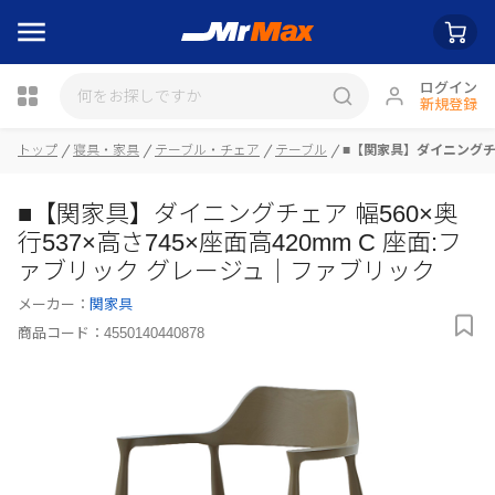
ログイン
新規登録
トップ
寝具・家具
テーブル・チェア
テーブル
■【関家具】ダイニングチェ
瓶詰
■【関家具】ダイニングチェア 幅560×奥
行537×高さ745×座面高420mm C 座面:フ
ァブリック グレージュ｜ファブリック
メーカー：
関家具
商品コード：
4550140440878