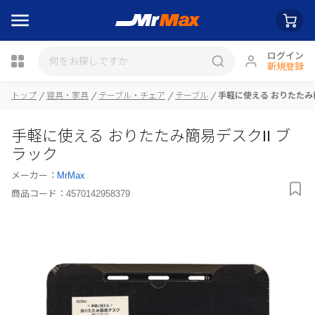
ログイン
新規登録
トップ
寝具・家具
テーブル・チェア
テーブル
手軽に使える おりたたみ簡
瓶詰
手軽に使える おりたたみ簡易デスクII ブ
ラック
メーカー：
MrMax
商品コード：
4570142958379