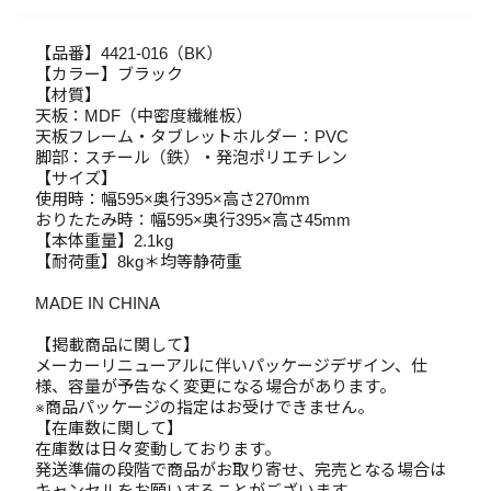
【品番】4421-016（BK）
【カラー】ブラック
【材質】
天板：MDF（中密度繊維板）
天板フレーム・タブレットホルダー：PVC
脚部：スチール（鉄）・発泡ポリエチレン
【サイズ】
使用時：幅595×奥行395×高さ270mm
おりたたみ時：幅595×奥行395×高さ45mm
【本体重量】2.1kg
【耐荷重】8kg＊均等静荷重
MADE IN CHINA
【掲載商品に関して】
メーカーリニューアルに伴いパッケージデザイン、仕
様、容量が予告なく変更になる場合があります。
※商品パッケージの指定はお受けできません。
【在庫数に関して】
在庫数は日々変動しております。
発送準備の段階で商品がお取り寄せ、完売となる場合は
キャンセルをお願いすることがございます。