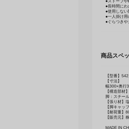
そのままお
●ストーブ
●長時間に
●使用しな
●一人掛け用
●ぐらつき
商品スペ
【型番】5421
【寸法】
幅300×奥行
【構造部材
脚：スチー
【張り材】
【脚キャッ
【耐荷重】80
【販売元】