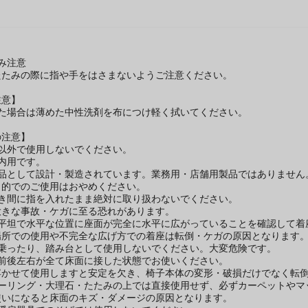
み注意
たたみの際に指や手をはさまないようご注意ください。
注意】
れた場合は薄めた中性洗剤を布につけ軽く拭いてください。
の注意】
途以外で使用しないでください。
内用です。
用品として設計・製造されています。業務用・店舗用製品ではありません
目的でのご使用はおやめください。
すき間に指を入れたまま絶対に取り扱わないでください。
大きな事故・ケガに至る恐れがあります。
い平坦で水平な位置に座面が完全に水平に広がっていることを確認して着
場所での使用や不完全な広げ方での着座は転倒・ケガの原因となります
に乗ったり、踏み台として使用しないでください。大変危険です。
の前後左右が全て床面に接した状態でお使いください。
浮かせて使用しますと安定を欠き、椅子本体の変形・破損だけでなく転
ローリング・大理石・たたみの上では直接使用せず、必ずカーペットやマ