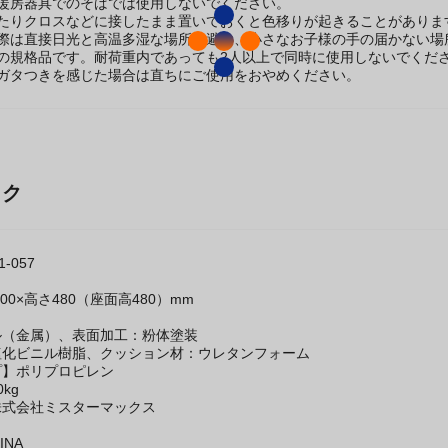
使いになると床面のキズ・ダメージの原因となります。
や暖房器具でのそばでは使用しないでください。
わたりクロスなどに接したまま置いておくと色移りが起きることがありま
い際は直接日光と高温多湿な場所は避け、小さなお子様の手の届かない場
の規格品です。耐荷重内であっても2人以上で同時に使用しないでくだ
やガタつきを感じた場合は直ちにご使用をおやめください。
ック
-057
300×高さ480（座面高480）mm
】
ル（金属）、表面加工：粉体塗装
塩化ビニル樹脂、クッション材：ウレタンフォーム
プ】ポリプロピレン
kg
株式会社ミスターマックス