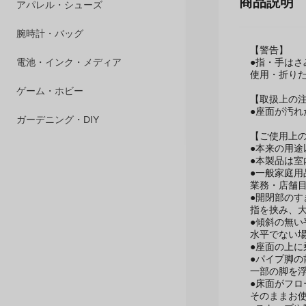
商品説明
ペット用品
アパレル・シューズ
【警告】
●指・手はさ
腕時計・バッグ
使用・折り
電池・インク・メディア
【取扱上の
●座面が汚
ゲーム・ホビー
【ご使用上
●本来の用
ガーデニング・DIY
●本製品は室
●一般家庭
業務・店舗
●開閉部の
指を挟み、
●傾斜の無
水平でない
●座面の上
●パイプ脚
一部の脚を
●床面がフ