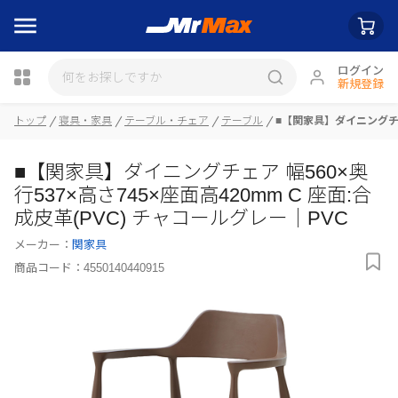
ログイン
新規登録
瓶詰
トップ
寝具・家具
テーブル・チェア
テーブル
■【関家具】ダイニングチェア
■【関家具】ダイニングチェア 幅560×奥
行537×高さ745×座面高420mm C 座面:合
成皮革(PVC) チャコールグレー｜PVC
メーカー：
関家具
商品コード：
4550140440915