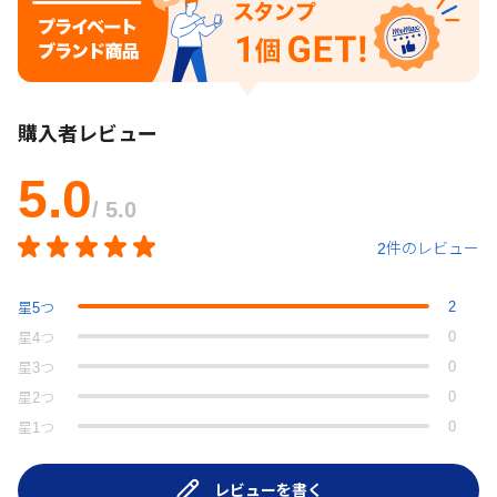
購入者レビュー
5.0
/ 5.0
2件のレビュー
2
星
5
つ
0
星
4
つ
0
星
3
つ
0
星
2
つ
0
星
1
つ
レビューを書く