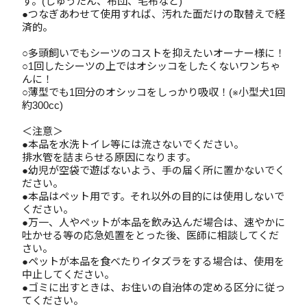
す。(じゅうたん、布団、毛布など)
●つなぎあわせて使用すれば、汚れた面だけの取替えで経
済的。
○多頭飼いでもシーツのコストを抑えたいオーナー様に！
○1回したシーツの上ではオシッコをしたくないワンちゃ
んに！
○薄型でも1回分のオシッコをしっかり吸収！(※小型犬1回
約300cc)
＜注意＞
●本品を水洗トイレ等には流さないでください。
排水管を詰まらせる原因になります。
●幼児が空袋で遊ばないよう、手の届く所に置かないでく
ださい。
●本品はペット用です。それ以外の目的には使用しないで
ください。
●万一、人やペットが本品を飲み込んだ場合は、速やかに
吐かせる等の応急処置をとった後、医師に相談してくだ
さい。
●ペットが本品を食べたりイタズラをする場合は、使用を
中止してください。
●ゴミに出すときは、お住いの自治体の定める区分に従っ
てください。